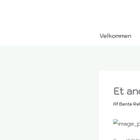
Gå
til
indholdet
Velkommen
Et an
Af
Bente Re