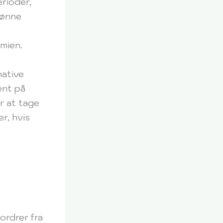
rioder,
kønne
emien.
native
ent på
r at tage
r, hvis
ordrer fra