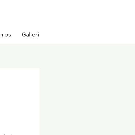
m os
Galleri