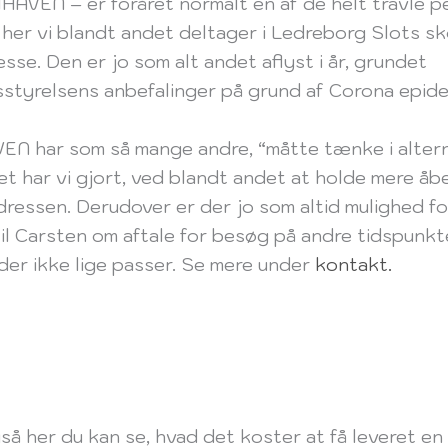
HAVEN – er foråret normalt en af de helt travle pe
 her vi blandt andet deltager i Ledreborg Slots s
esse. Den er jo som alt andet aflyst i år, grundet
styrelsens anbefalinger på grund af Corona epid
N har som så mange andre, “måtte tænke i alter
et har vi gjort, ved blandt andet at holde mere åb
ressen. Derudover er der jo som altid mulighed fo
il Carsten om aftale for besøg på andre tidspunkte
der ikke lige passer. Se mere under
kontakt.
så her du kan se, hvad det koster at få leveret en 