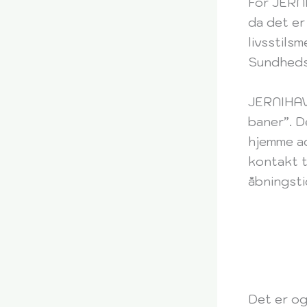
For JERNI
da det er
livsstilsm
Sundheds
JERNIHAVE
baner”. D
hjemme ad
kontakt t
åbningsti
Det er og