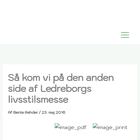
Gå
til
indholdet
Så kom vi på den anden
side af Ledreborgs
livsstilsmesse
Af
Bente Rehder
/
23. maj 2016