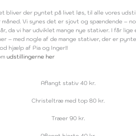
et bliver der pyntet på livet løs, til alle vores udstil
 måned. Vi synes det er sjovt og spændende – n
 år, da vi har udviklet mange nye stativer. I får lige 
er – med nogle af de mange stativer, der er pynte
od hjælp af Pia og Inger!!
 om
udstillingerne her
Aflangt stativ 40 kr.
Christeltræ med top 80 kr.
Træer 90 kr.
Aflangt hjerte 40 kr.