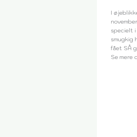
I øjeblikk
november
specielt i
smugkig h
fået SÅ g
Se mere