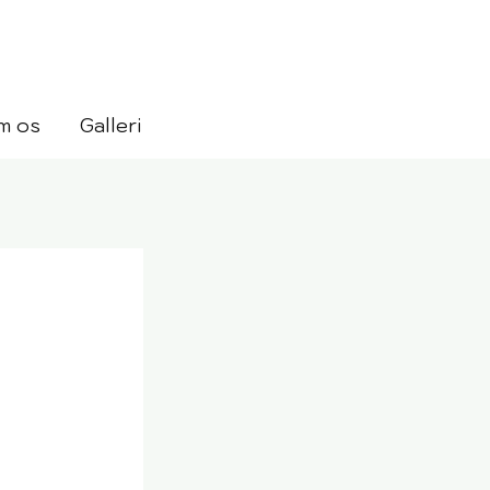
m os
Galleri