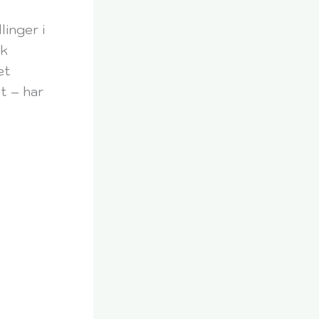
linger i
ok
et
t – har