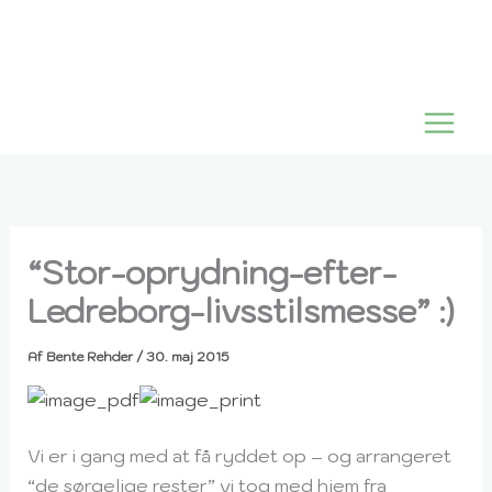
Gå
til
indholdet
“Stor-oprydning-efter-
Ledreborg-livsstilsmesse” :)
Af
Bente Rehder
/
30. maj 2015
Vi er i gang med at få ryddet op – og arrangeret
“de sørgelige rester” vi tog med hjem fra